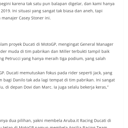
a begini karena tak satu pun balapan digelar, dan kami hanya
19. Ini situasi yang sangat tak biasa dan aneh, tapi
a manajer Casey Stoner ini.
 dalam proyek Ducati di MotoGP, mengingat General Manager
ider muda di tim pabrikan dan Miller terbukti tampil baik
ng Petrucci yang hanya meraih tiga podium, yang salah
GP. Ducati memutuskan fokus pada rider seperti Jack, yang
bagi Danilo tak ada lagi tempat di tim pabrikan. Ini sangat
, di depan Dovi dan Marc. Ia juga selalu bekerja keras,”
nya dua pilihan, yakni membela Aruba.it Racing Ducati di
u tetap di MotoGP namun membela Aprilia Racing Team