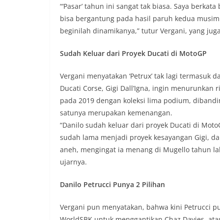
“‘Pasar’ tahun ini sangat tak biasa. Saya berkat
bisa bergantung pada hasil paruh kedua musim 20
beginilah dinamikanya,” tutur Vergani, yang jug
Sudah Keluar dari Proyek Ducati di MotoGP
Vergani menyatakan ‘Petrux’ tak lagi termasuk
Ducati Corse, Gigi Dall’Igna, ingin menurunkan r
pada 2019 dengan koleksi lima podium, dibandi
satunya merupakan kemenangan.
“Danilo sudah keluar dari proyek Ducati di Moto
sudah lama menjadi proyek kesayangan Gigi, dan 
aneh, mengingat ia menang di Mugello tahun lalu
ujarnya.
Danilo Petrucci Punya 2 Pilihan
Vergani pun menyatakan, bahwa kini Petrucci pu
WorldSBK untuk menggantikan Chaz Davies, ata