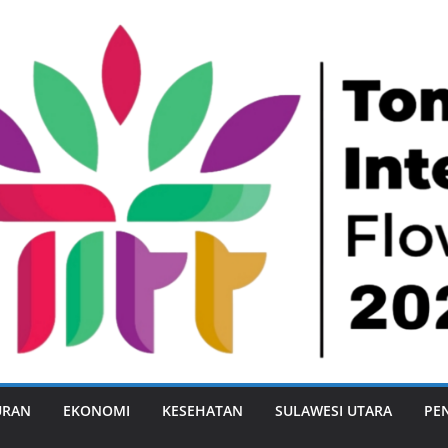
URAN
EKONOMI
KESEHATAN
SULAWESI UTARA
PE