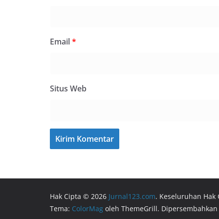
Email
*
Situs Web
Hak Cipta © 2026
Jurnal123.com
. Keseluruhan Hak 
Tema:
ColorMag
oleh ThemeGrill. Dipersembahkan