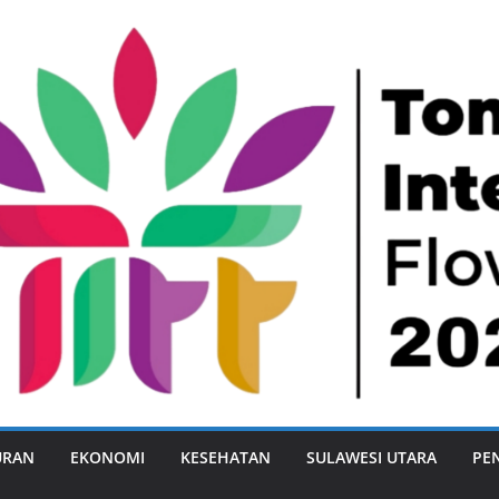
URAN
EKONOMI
KESEHATAN
SULAWESI UTARA
PE