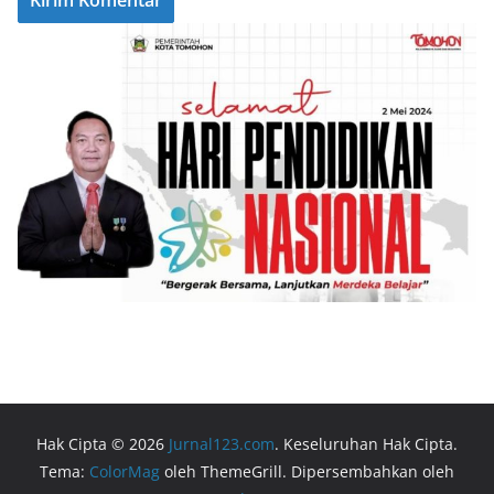
Hak Cipta © 2026
Jurnal123.com
. Keseluruhan Hak Cipta.
Tema:
ColorMag
oleh ThemeGrill. Dipersembahkan oleh