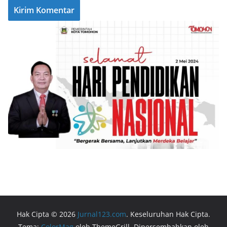
Hak Cipta © 2026
Jurnal123.com
. Keseluruhan Hak Cipta.
Tema:
ColorMag
oleh ThemeGrill. Dipersembahkan oleh