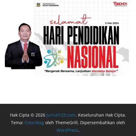
Hak Cipta © 2026
Jurnal123.com
. Keseluruhan Hak Cipta.
Tema:
ColorMag
oleh ThemeGrill. Dipersembahkan oleh
WordPress
.