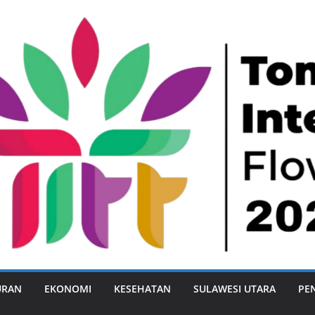
URAN
EKONOMI
KESEHATAN
SULAWESI UTARA
PE