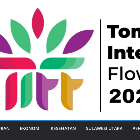
URAN
EKONOMI
KESEHATAN
SULAWESI UTARA
PE