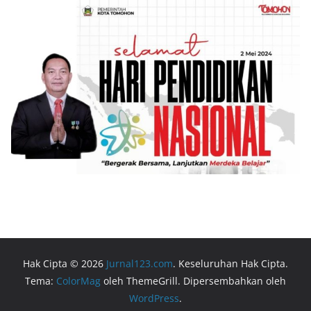
Hak Cipta © 2026
Jurnal123.com
. Keseluruhan Hak Cipta.
Tema:
ColorMag
oleh ThemeGrill. Dipersembahkan oleh
WordPress
.