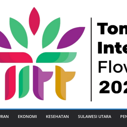
URAN
EKONOMI
KESEHATAN
SULAWESI UTARA
PE