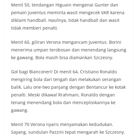
Menit 50, tendangan Higuain mengenai Gunter dan
pemain Juventus meminta wasit mengecek VAR karena
diklaim handball. Hasilnya, tidak handball dan wasit
tidak memberi penalti.
Menit 60, giliran Verona mengancam Juventus. Borini
menerima umpan terobosan dan menendang langsung
ke gawang. Bola masih bisa diamankan Szczesny.
Gol bagi Bianconeri! Di menit 64, Cristiano Ronaldo
mengiring bola dari tengah dan melakukan serangan
balik. Lalu one-two panjang dengan Bentancur ke kotak
penalti. Meski dikawal Rrahmani, Ronaldo dengan
tenang menendang bola dan menceploskannya ke
gawang.
Menit 70 Verona nyaris menyamakan kedudukan.
Sayang, sundulan Pazzini tepat mengarah ke Szczesny.