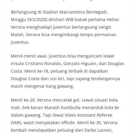
Berlangsung di Stadion Marcantonio Bentegodi,
Minggu (9/2/2020) dinihari WIB babak pertama Hellas
Verona menghadapi Juventus berlangsung sengit.
Malah, Verona bisa mengimbangi tempo permainan
Juventus.
Menit-menit awal, Juventus bisa mengancam lewat
trisula Cristiano Ronaldo, Gonzalo Higuain, dan Douglas
Costa. Menit ke-18, peluang terbaik di dapatkan
Douglas Costa dari sisi kiri, tapi sayang tendangannya
masih mengenai tiang gawang.
Menit ke-20, Verona mencetak gol. Lewat situasi bola
mati, bek kanan Marash Kumbulla menanduk bola ke
dalam gawang. Tapi lewat Video Assistant Referee
(VAR), wasit menyatakan offside. Menit ke-30, Verona
kembali mendapatkan peluang dari Darko Lazovic,