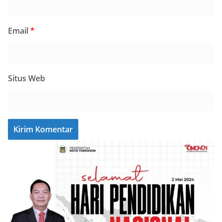
Email
*
Situs Web