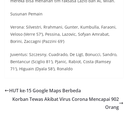
mereka bisa menahan tim raksasa Lazio dan AC Milan.
Susunan Pemain
Verona: Silvestri, Rrahmani, Gunter, Kumbulla, Faraoni,
Veloso (Verre 57′), Pessina, Lazovic, Sofyan Amrabat,
Borini, Zaccagni (Pazzini 69′)
Juventus: Szczesny, Cuadrado, De Ligt, Bonucci, Sandro,
Bentancur (Sciglio 81′), Pjanic, Rabiot, Costa (Ramsey
71′), Higuain (Dyala 58′), Ronaldo
HUT ke-15 Google Maps Berbeda
Korban Tewas Akibat Virus Corona Mencapai 902
Orang