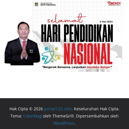
Hak Cipta © 2026
Jurnal123.com
. Keseluruhan Hak Cipta.
Tema:
ColorMag
oleh ThemeGrill. Dipersembahkan oleh
WordPress
.