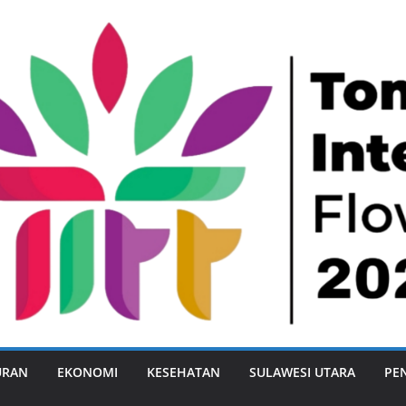
URAN
EKONOMI
KESEHATAN
SULAWESI UTARA
PE