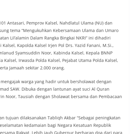
 101 Antasari, Pemprov Kalsel, Nahdlatul Ulama (NU) dan
gusung tema “Mengukuhkan Kebersamaan Ulama dan Umaro
an Lil’alamin Dalam Rangka Bingkai NKRI” ini dihadiri
Kalsel, Kapolda Kalsel Irjen Pol Drs. Yazid Fanani, M.Si.,
anlanud Syamsuddin Noor, Kabinda Kalsel, Kepala BNNP
 Kalsel, Irwasda Polda Kalsel, Pejabat Utama Polda Kalsel,
erta Jamaah sekitar 2.000 orang.
f mengajak warga yang hadir untuk bersholawat dengan
mad SAW. Dibuka dengan lantunan ayat suci Al Quran
irin Noor, Tausiah dengan Sholawat bersama dan Pembacaan
n tujuan dilaksanakan Tabliqh Akbar “Sebagai peningkatan
eselamatan kedamaian bagi Negara Kesatuan Republik
ersama Rakyat. Lebih jauh Gubernur berharap doa dari para