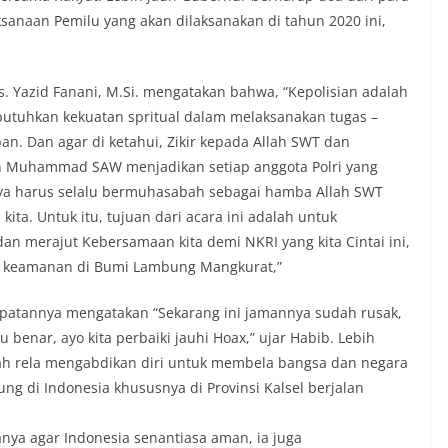
anaan Pemilu yang akan dilaksanakan di tahun 2020 ini,
s. Yazid Fanani, M.Si. mengatakan bahwa, “Kepolisian adalah
butuhkan kekuatan spritual dalam melaksanakan tugas –
n. Dan agar di ketahui, Zikir kepada Allah SWT dan
h Muhammad SAW menjadikan setiap anggota Polri yang
nya harus selalu bermuhasabah sebagai hamba Allah SWT
a. Untuk itu, tujuan dari acara ini adalah untuk
n merajut Kebersamaan kita demi NKRI yang kita Cintai ini,
a keamanan di Bumi Lambung Mangkurat,”
atannya mengatakan “Sekarang ini jamannya sudah rusak,
enar, ayo kita perbaiki jauhi Hoax,” ujar Habib. Lebih
lah rela mengabdikan diri untuk membela bangsa dan negara
ng di Indonesia khususnya di Provinsi Kalsel berjalan
ya agar Indonesia senantiasa aman, ia juga