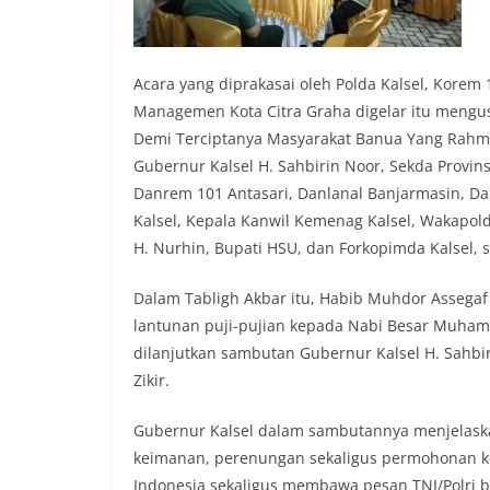
Acara yang diprakasai oleh Polda Kalsel, Korem
Managemen Kota Citra Graha digelar itu men
Demi Terciptanya Masyarakat Banua Yang Rahmat
Gubernur Kalsel H. Sahbirin Noor, Sekda Provinsi 
Danrem 101 Antasari, Danlanal Banjarmasin, D
Kalsel, Kepala Kanwil Kemenag Kalsel, Wakapolda
H. Nurhin, Bupati HSU, dan Forkopimda Kalsel, s
Dalam Tabligh Akbar itu, Habib Muhdor Assega
lantunan puji-pujian kepada Nabi Besar Muham
dilanjutkan sambutan Gubernur Kalsel H. Sahb
Zikir.
Gubernur Kalsel dalam sambutannya menjelaska
keimanan, perenungan sekaligus permohonan k
Indonesia sekaligus membawa pesan TNI/Polri b