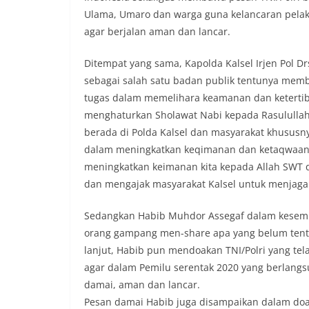
Ulama, Umaro dan warga guna kelancaran pelaks
agar berjalan aman dan lancar.
Ditempat yang sama, Kapolda Kalsel Irjen Pol Dr
sebagai salah satu badan publik tentunya mem
tugas dalam memelihara keamanan dan ketertiba
menghaturkan Sholawat Nabi kepada Rasululla
berada di Polda Kalsel dan masyarakat khusus
dalam meningkatkan keqimanan dan ketaqwaan kit
meningkatkan keimanan kita kepada Allah SWT da
dan mengajak masyarakat Kalsel untuk menjag
Sedangkan Habib Muhdor Assegaf dalam kesemp
orang gampang men-share apa yang belum tentu b
lanjut, Habib pun mendoakan TNI/Polri yang te
agar dalam Pemilu serentak 2020 yang berlangsu
damai, aman dan lancar.
Pesan damai Habib juga disampaikan dalam doan