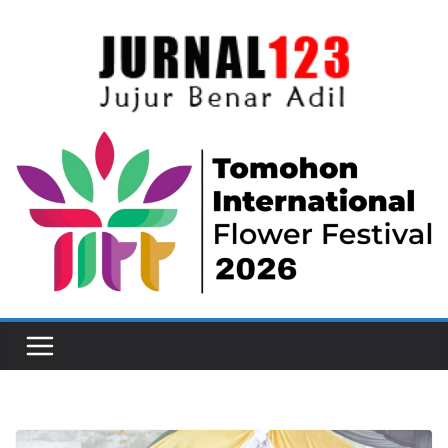
Skip
to
content