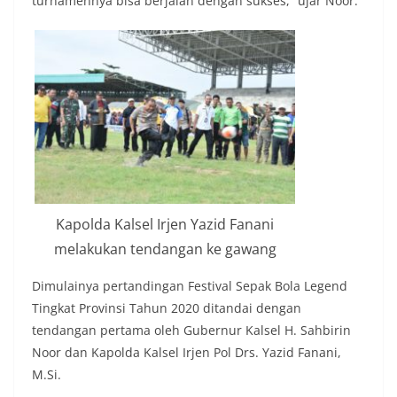
turnamennya bisa berjalan dengan sukses,” ujar Noor.
Kapolda Kalsel Irjen Yazid Fanani
melakukan tendangan ke gawang
Dimulainya pertandingan Festival Sepak Bola Legend
Tingkat Provinsi Tahun 2020 ditandai dengan
tendangan pertama oleh Gubernur Kalsel H. Sahbirin
Noor dan Kapolda Kalsel Irjen Pol Drs. Yazid Fanani,
M.Si.