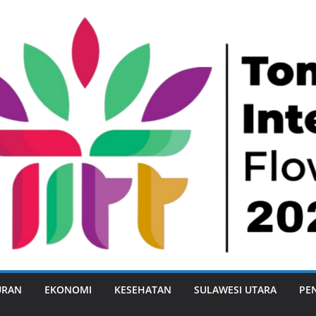
URAN
EKONOMI
KESEHATAN
SULAWESI UTARA
PE