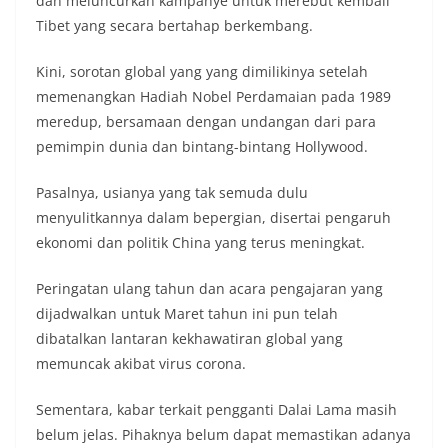
dan meluncurkan kampanye untuk merebut kembali
Tibet yang secara bertahap berkembang.
Kini, sorotan global yang yang dimilikinya setelah
memenangkan Hadiah Nobel Perdamaian pada 1989
meredup, bersamaan dengan undangan dari para
pemimpin dunia dan bintang-bintang Hollywood.
Pasalnya, usianya yang tak semuda dulu
menyulitkannya dalam bepergian, disertai pengaruh
ekonomi dan politik China yang terus meningkat.
Peringatan ulang tahun dan acara pengajaran yang
dijadwalkan untuk Maret tahun ini pun telah
dibatalkan lantaran kekhawatiran global yang
memuncak akibat virus corona.
Sementara, kabar terkait pengganti Dalai Lama masih
belum jelas. Pihaknya belum dapat memastikan adanya