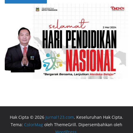
Hak Cipta © 2026
Jurnal123.com
. Keseluruhan Hak Cipta.
Tema:
ColorMag
oleh ThemeGrill. Dipersembahkan oleh
WordPress
.