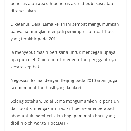
penerus atau apakah penerus akan dipublikasi atau
dirahasiakan.
Diketahui, Dalai Lama ke-14 ini sempat mengumumkan
bahwa ia mungkin menjadi pemimpin spiritual Tibet
yang terakhir pada 2011.
Ia menyebut masih berusaha untuk mencegah upaya
apa pun oleh China untuk menentukan penggantinya
secara sepihak.
Negosiasi formal dengan Beijing pada 2010 silam juga
tak membuahkan hasil yang konkret.
Selang setahun, Dalai Lama mengumumkan ia pensiun
dari politik, mengakhiri tradisi Tibet selama berabad-
abad untuk memberi jalan bagi pemimpin baru yang
dipilih oleh warga Tibet.(AFP)