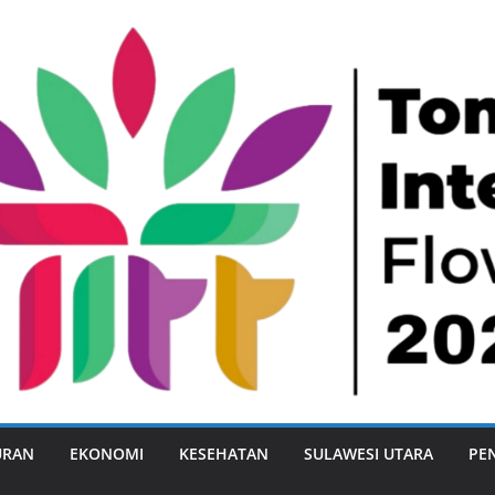
URAN
EKONOMI
KESEHATAN
SULAWESI UTARA
PE