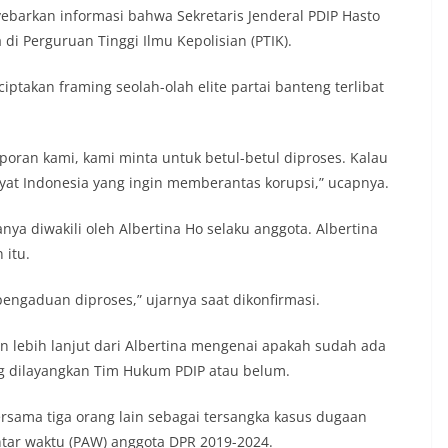
barkan informasi bahwa Sekretaris Jenderal PDIP Hasto
di Perguruan Tinggi Ilmu Kepolisian (PTIK).
takan framing seolah-olah elite partai banteng terlibat
oran kami, kami minta untuk betul-betul diproses. Kalau
yat Indonesia yang ingin memberantas korupsi,” ucapnya.
a diwakili oleh Albertina Ho selaku anggota. Albertina
 itu.
ngaduan diproses,” ujarnya saat dikonfirmasi.
san lebih lanjut dari Albertina mengenai apakah sudah ada
g dilayangkan Tim Hukum PDIP atau belum.
ama tiga orang lain sebagai tersangka kasus dugaan
ntar waktu (PAW) anggota DPR 2019-2024.