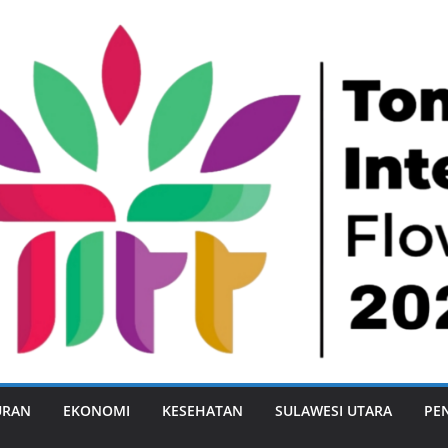
URAN
EKONOMI
KESEHATAN
SULAWESI UTARA
PE