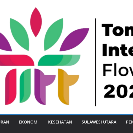
URAN
EKONOMI
KESEHATAN
SULAWESI UTARA
PE