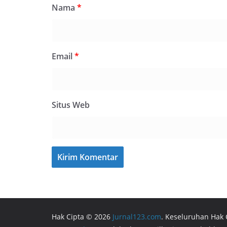
Nama
*
Email
*
Situs Web
Hak Cipta © 2026
Jurnal123.com
. Keseluruhan Hak 