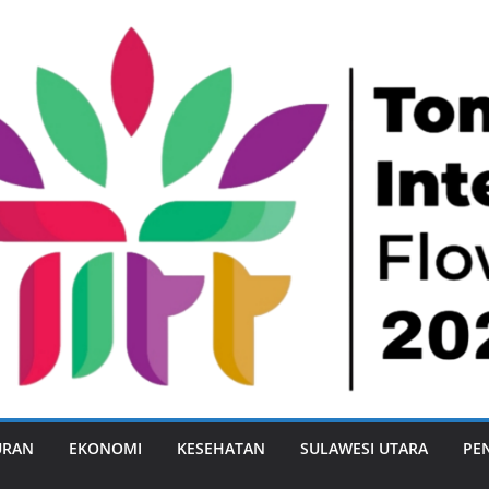
URAN
EKONOMI
KESEHATAN
SULAWESI UTARA
PE