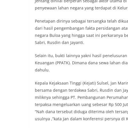
Jentang dinilai berperan sebagai aktor utama d
penyewaan lahan negara yang terdapat di Kelur
Penetapan dirinya sebagai tersangka telah diku
dari hasil pengembangan fakta persidangan ata
negara Buloa yang hingga saat ini perkaranya be
Sabri, Rusdin dan Jayanti.
Selain itu, bukti lainnya yakni hasil penelusura
Keuangan (PPATK). Dimana dana sewa lahan diamb
dahulu.
Kepala Kejaksaan Tinggi (Kejati) Sulsel, Jan Mar
bersama dengan terdakwa Sabri, Rusdin dan Jay
miliknya sehingga PT. Pembangunan Perumahan 
terpaksa mengeluarkan uang sebesar Rp 500 Ju
“Nah dana tersebut diduga diterima oleh tersa
usulnya ,”kata Jan dalam konferensi persnya di 