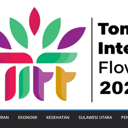
URAN
EKONOMI
KESEHATAN
SULAWESI UTARA
PE