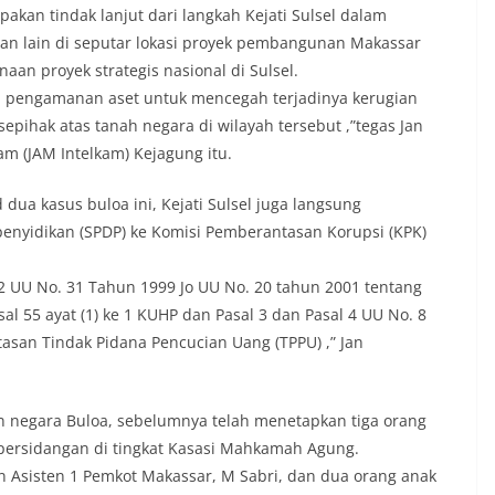
akan tindak lanjut dari langkah Kejati Sulsel dalam
n lain di seputar lokasi proyek pembangunan Makassar
an proyek strategis nasional di Sulsel.
ah pengamanan aset untuk mencegah terjadinya kerugian
sepihak atas tanah negara di wilayah tersebut ,”tegas Jan
am (JAM Intelkam) Kejagung itu.
 dua kasus buloa ini, Kejati Sulsel juga langsung
enyidikan (SPDP) ke Komisi Pemberantasan Korupsi (KPK)
2 UU No. 31 Tahun 1999 Jo UU No. 20 tahun 2001 tentang
l 55 ayat (1) ke 1 KUHP dan Pasal 3 dan Pasal 4 UU No. 8
san Tindak Pidana Pencucian Uang (TPPU) ,” Jan
 negara Buloa, sebelumnya telah menetapkan tiga orang
 persidangan di tingkat Kasasi Mahkamah Agung.
 Asisten 1 Pemkot Makassar, M Sabri, dan dua orang anak