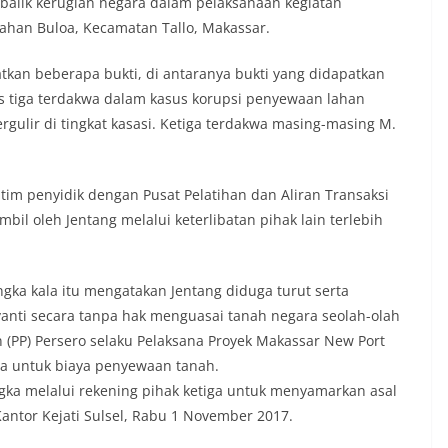
i balik kerugian negara dalam pelaksanaan kegiatan
ahan Buloa, Kecamatan Tallo, Makassar.
atkan beberapa bukti, di antaranya bukti yang didapatkan
s tiga terdakwa dalam kasus korupsi penyewaan lahan
rgulir di tingkat kasasi. Ketiga terdakwa masing-masing M.
n tim penyidik dengan Pusat Pelatihan dan Aliran Transaksi
il oleh Jentang melalui keterlibatan pihak lain terlebih
ingka kala itu mengatakan Jentang diduga turut serta
anti secara tanpa hak menguasai tanah negara seolah-olah
(PP) Persero selaku Pelaksana Proyek Makassar New Port
ta untuk biaya penyewaan tanah.
ngka melalui rekening pihak ketiga untuk menyamarkan asal
Kantor Kejati Sulsel, Rabu 1 November 2017.