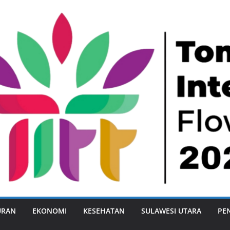
URAN
EKONOMI
KESEHATAN
SULAWESI UTARA
PE