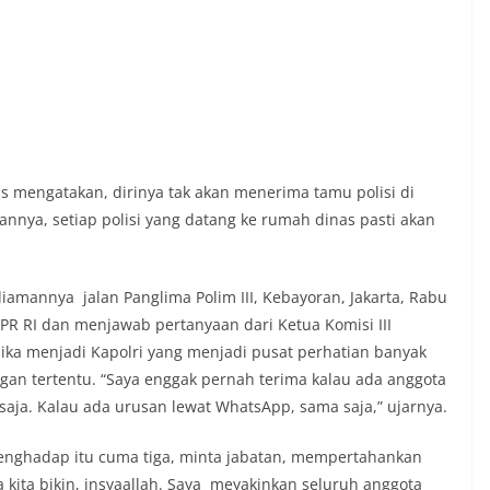
s mengatakan, dirinya tak akan menerima tamu polisi di
annya, setiap polisi yang datang ke rumah dinas pasti akan
iamannya jalan Panglima Polim III, Kebayoran, Jakarta, Rabu
PR RI dan menjawab pertanyaan dari Ketua Komisi III
jika menjadi Kapolri yang menjadi pusat perhatian banyak
ngan tertentu. “Saya enggak pernah terima kalau ada anggota
r saja. Kalau ada urusan lewat WhatsApp, sama saja,” ujarnya.
enghadap itu cuma tiga, minta jabatan, mempertahankan
ja kita bikin, insyaallah. Saya meyakinkan seluruh anggota