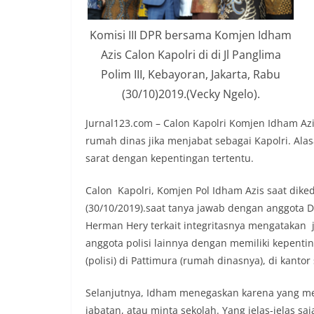
Komisi III DPR bersama Komjen Idham
Azis Calon Kapolri di di Jl Panglima
Polim III, Kebayoran, Jakarta, Rabu
(30/10)2019.(Vecky Ngelo).
Jurnal123.com – Calon Kapolri Komjen Idham Azi
rumah dinas jika menjabat sebagai Kapolri. Alas
sarat dengan kepentingan tertentu.
Calon Kapolri, Komjen Pol Idham Azis saat diked
(30/10/2019).saat tanya jawab dengan anggota D
Herman Hery terkait integritasnya mengatakan 
anggota polisi lainnya dengan memiliki kepenti
(polisi) di Pattimura (rumah dinasnya), di kanto
Selanjutnya, Idham menegaskan karena yang m
jabatan, atau minta sekolah. Yang jelas-jelas sa