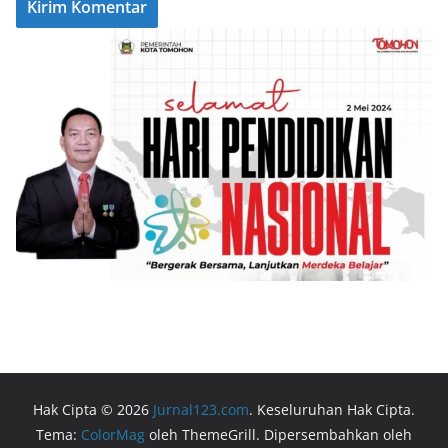
Hak Cipta © 2026
Jurnal123.com
. Keseluruhan Hak Cipta.
Tema:
ColorMag
oleh ThemeGrill. Dipersembahkan oleh