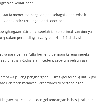
ngkatkan kehidupan.”
g saat ia menerima penghargaan sebagai kiper terbaik
ty dan Andre ter Stegen dari Barcelona.
penghargaan “fair play” setelah ia memerintahkan timnya
ng dalam pertandingan yang berakhir 1-1 di divisi
ketika para pemain Villa berhenti bermain karena mereka
aat Jonathan Kodjia alami cedera, sebelum pelatih asal
 membawa pulang penghargaan Puskas (gol terbaik) untuk gol
 saat Debrecen melawan Ferencvaros di pertandingan
i ke gawang Real Betis dan gol tendangan bebas jarak jauh