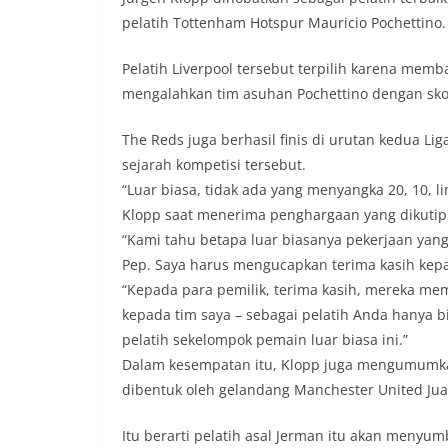
pelatih Tottenham Hotspur Mauricio Pochettino.
Pelatih Liverpool tersebut terpilih karena mem
mengalahkan tim asuhan Pochettino dengan skor
The Reds juga berhasil finis di urutan kedua Lig
sejarah kompetisi tersebut.
“Luar biasa, tidak ada yang menyangka 20, 10, li
Klopp saat menerima penghargaan yang dikutip
“Kami tahu betapa luar biasanya pekerjaan yang
Pep. Saya harus mengucapkan terima kasih kepad
“Kepada para pemilik, terima kasih, mereka mem
kepada tim saya – sebagai pelatih Anda hanya 
pelatih sekelompok pemain luar biasa ini.”
Dalam kesempatan itu, Klopp juga mengumumka
dibentuk oleh gelandang Manchester United Ju
Itu berarti pelatih asal Jerman itu akan menyum