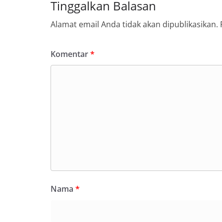
Tinggalkan Balasan
Alamat email Anda tidak akan dipublikasikan.
Komentar
*
Nama
*