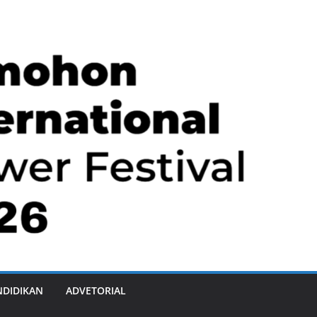
NDIDIKAN
ADVETORIAL