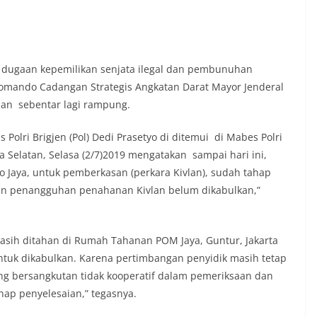
ra dugaan kepemilikan senjata ilegal dan pembunuhan
Komando Cadangan Strategis Angkatan Darat Mayor Jenderal
 dan sebentar lagi rampung.
Polri Brigjen (Pol) Dedi Prasetyo di ditemui di Mabes Polri
ta Selatan, Selasa (2/7)2019 mengatakan sampai hari ini,
ro Jaya, untuk pemberkasan (perkara Kivlan), sudah tahap
an penangguhan penahanan Kivlan belum dikabulkan,”
masih ditahan di Rumah Tahanan POM Jaya, Guntur, Jakarta
untuk dikabulkan. Karena pertimbangan penyidik masih tetap
ng bersangkutan tidak kooperatif dalam pemeriksaan dan
ap penyelesaian,” tegasnya.