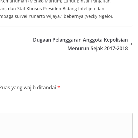
 Kemaritiman (Menko Maritim) Luhut Binsar Panjaitan,
an, dan Staf Khusus Presiden Bidang Intelijen dan
aga survei Yunarto Wijaya,” bebernya.(Vecky Ngelo).
Dugaan Pelanggaran Anggota Kepolisian
Menurun Sejak 2017-2018
Ruas yang wajib ditandai
*