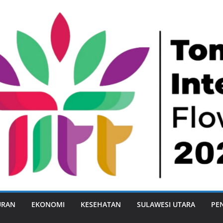
URAN
EKONOMI
KESEHATAN
SULAWESI UTARA
PE