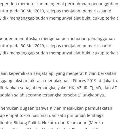
a independen memutuskan mengenai permohonan penangguhan
untur pada 30 Mei 2019, selepas menjalani pemeriksaan di
nyidik menganggap sudah mempunyai alat bukti cukup terkait
independen memutuskan mengenai permohonan penangguhan
untur pada 30 Mei 2019, selepas menjalani pemeriksaan di
nyidik menganggap sudah mempunyai alat bukti cukup terkait
n kepemilikan senjata api yang menjerat Kivlan berkaitan
gi aksi unjuk rasa menolak hasil Pilpres 2019, di Jakarta,
etapkan sebagai tersangka, yakni HK, AZ, IR, TJ, AD, dan AF.
adalah salah seorang tersangka tersebut,” ungkapnya..
 menemukan dugaan bahwa Kivlan melakukan permufakatan
p empat tokoh nasional dan satu pimpinan lembaga
dinator Bidang Politik, Hukum, dan Keamanan (Menko