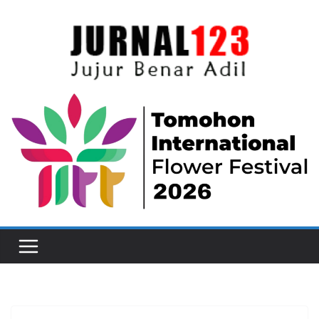
Skip
to
content