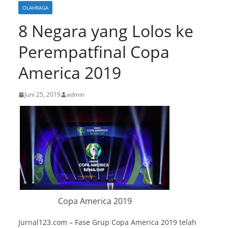
OLAHRAGA
8 Negara yang Lolos ke
Perempatfinal Copa
America 2019
Juni 25, 2019
admin
Copa America 2019
Jurnal123.com – Fase Grup Copa America 2019 telah