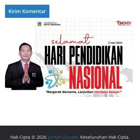
Hak Cipta © 2026
Jurnal123.com
. Keseluruhan Hak Cipta.