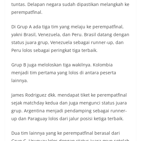
tuntas. Delapan negara sudah dipastikan melangkah ke
perempatfinal.
Di Grup A ada tiga tim yang melaju ke perempatfinal,
yakni Brasil, Venezuela, dan Peru. Brasil datang dengan
status juara grup, Venezuela sebagai runner-up, dan
Peru lolos sebagai peringkat tiga terbaik.
Grup B juga meloloskan tiga wakilnya. Kolombia
menjadi tim pertama yang lolos di antara peserta
lainnya.
James Rodriguez dkk. mendapat tiket ke perempatfinal
sejak matchday kedua dan juga mengunci status juara
grup. Argentina menjadi pendamping sebagai runner-
up dan Paraguay lolos dari jalur posisi ketiga terbaik.
Dua tim lainnya yang ke perempatfinal berasal dari
Grup C. Uruguay lolos dengan status juara grup setelah