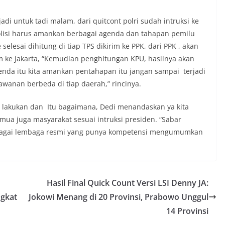
di untuk tadi malam, dari quitcont polri sudah intruksi ke
polisi harus amankan berbagai agenda dan tahapan pemilu
elesai dihitung di tiap TPS dikirim ke PPK, dari PPK , akan
im ke Jakarta, “Kemudian penghitungan KPU, hasilnya akan
enda itu kita amankan pentahapan itu jangan sampai terjadi
awanan berbeda di tiap daerah,” rincinya.
 lakukan dan Itu bagaimana, Dedi menandaskan ya kita
ua juga masyarakat sesuai intruksi presiden. “Sabar
gai lembaga resmi yang punya kompetensi mengumumkan
Hasil Final Quick Count Versi LSI Denny JA:
ngkat
Jokowi Menang di 20 Provinsi, Prabowo Unggul
14 Provinsi