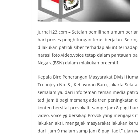
Jurnal123.com – Setelah pemilihan umum berla
hari proses penghitungan terus berjalan. Seir
dilakukan patroli siber terhadap akunt terhada
narasi,foto,video,voice tetap dalam pantauan p
Negara(BSN) dalam mlakukan preemtif.
Kepala Biro Penerangan Masyarakat Divisi Humas,
Tronojoyo No. 3 , Kebayoran Baru, Jakarta Selata
semalam ya, dari info teman-teman media patrol
tadi jam 8 pagi memang ada tren peningkatan da
konten bersifat provokatif sampe jam 8 pagi ham
video, voice yg bersikap Provok yang mengajak
lakukan aksi, mengajak masyarakat lakukan ker
dari jam 9 malam samp jam 8 pagi tadi,” ujarny