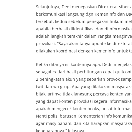
Selanjutnya, Dedi menegaskan Direktorat siber 
berkomunikasi langsung dgn Kemeninfo dan Ba
tersebut, kedua sebelum penegakan hukum melaku
apabila berhasil diidentifikasi dan diinforma
adalah langkah terakhir dalam rangka menginv
provokasi. “Saya akan tanya update ke direkto
dilakukan koordinasi dengan kemeninfo untuk ta
Ketika ditanya isi kontennya apa, Dedi menjel
sebagai rx dari hasil perhitungan cepat quitcont,
2 peningkatan akun yang sebarkan provok sampe 
twit dan wa grup. Apa yang dilakukan masyara
bijak, artinya tidak langsung percaya konten y
yang dapat konten provokasi segera informasika
apakah mengecek konten hoaks, pusat informas
Nanti polisi barusan Kementerian info komunikasi ak
agar masy paham, dan kita harapkan masyarakat
kebenarannya,” jelasnya.