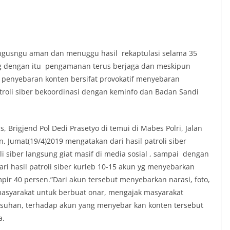
ngusngu aman dan menuggu hasil rekaptulasi selama 35
ing dengan itu pengamanan terus berjaga dan meskipun
p penyebaran konten bersifat provokatif menyebaran
atroli siber bekoordinasi dengan keminfo dan Badan Sandi
 Brigjend Pol Dedi Prasetyo di temui di Mabes Polri, Jalan
n, Jumat(19/4)2019 mengatakan dari hasil patroli siber
i siber langsung giat masif di media sosial , sampai dengan
ri hasil patroli siber kurleb 10-15 akun yg menyebarkan
pir 40 persen.”Dari akun tersebut menyebarkan narasi, foto,
 masyarakat untuk berbuat onar, mengajak masyarakat
usuhan, terhadap akun yang menyebar kan konten tersebut
a.