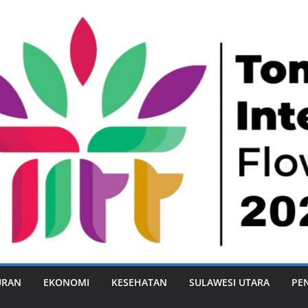
URAN
EKONOMI
KESEHATAN
SULAWESI UTARA
PE