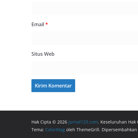
Email
*
Situs Web
Hak Cipta © 2026
Jurnal123.com
. Keseluruhan Hak 
Tema:
ColorMag
oleh ThemeGrill. Dipersembahkan