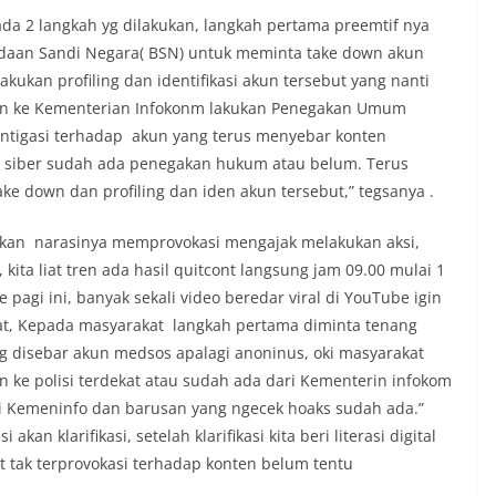
ada 2 langkah yg dilakukan, langkah pertama preemtif nya
daan Sandi Negara( BSN) untuk meminta take down akun
kan profiling dan identifikasi akun tersebut yang nanti
sikan ke Kementerian Infokonm lakukan Penegakan Umum
entigasi terhadap akun yang terus menyebar konten
rat siber sudah ada penegakan hukum atau belum. Terus
ke down dan profiling dan iden akun tersebut,” tegsanya .
askan narasinya memprovokasi mengajak melakukan aksi,
 kita liat tren ada hasil quitcont langsung jam 09.00 mulai 1
pagi ini, banyak sekali video beredar viral di YouTube igin
kat, Kepada masyarakat langkah pertama diminta tenang
ang disebar akun medsos apalagi anoninus, oki masyarakat
n ke polisi terdekat atau sudah ada dari Kementerin infokom
i Kemeninfo dan barusan yang ngecek hoaks sudah ada.”
an klarifikasi, setelah klarifikasi kita beri literasi digital
 tak terprovokasi terhadap konten belum tentu