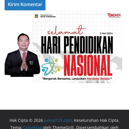
Hak Cipta © 2026
Jurnal123.com
. Keseluruhan Hak Cipta.
Tema:
ColorMag
oleh ThemeGrill. Dipersembahkan oleh