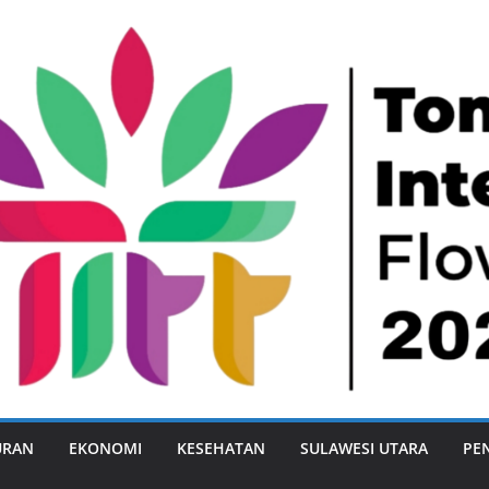
URAN
EKONOMI
KESEHATAN
SULAWESI UTARA
PE