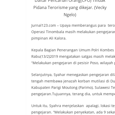
Daftar Pencarian Orang(CPO) Tindak
Pidana Terorisme yang dikejar. (Vecky
Ngelo)
Jurnal123.com – Upaya memberangus para teroris
Operasi Tinombala masih melakukan pengejaran
pimpinan Ali Kalora.
Kepala Bagian Penerangan Umum Polri Kombes S
Rabu(13/2)2019 mengatakan satgas masih melaku
“Melakukan pengejaran di pesisir Poso, wilaya
Selanjutnya, Syahar menegaskan pengejaran di
tengah membawa jenazah korban mutilasi di Du
Kabupaten Parigi Moutong (Parimo), Sulawesi T
pengejaran.Tujuannya, terang dia, untuk mempe
Untuk itu, Syahra menjelaskan apalagi, lokas
pengejaran. “Melakukan penyekatan, ada 9 sek