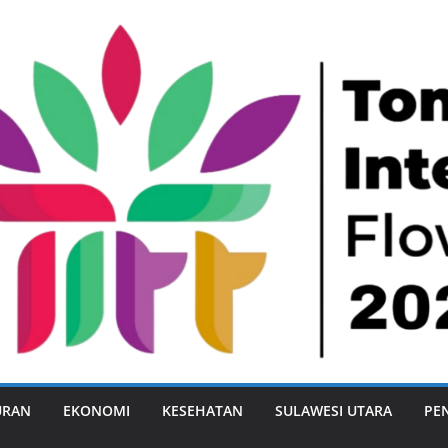
URAN
EKONOMI
KESEHATAN
SULAWESI UTARA
PE