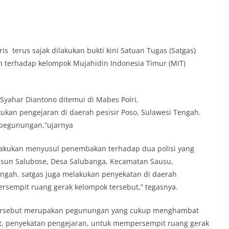
 terus sajak dilakukan bukti kini Satuan Tugas (Satgas)
 terhadap kelompok Mujahidin Indonesia Timur (MIT)
yahar Diantono ditemui di Mabes Polri,
kan pengejaran di daerah pesisir Poso, Sulawesi Tengah.
h pegunungan,”ujarnya
lakukan menyusul penembakan terhadap dua polisi yang
sun Salubose, Desa Salubanga, Kecamatan Sausu,
engah. satgas juga melakukan penyekatan di daerah
rsempit ruang gerak kelompok tersebut,” tegasnya.
i tersebut merupakan pegunungan yang cukup menghambat
at, penyekatan pengejaran, untuk mempersempit ruang gerak