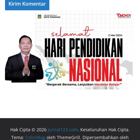
Hak Cipta © 2026
Jurnal123.com
. Keseluruhan Hak Cipta.
Tema:
ColorMag
oleh ThemeGrill. Dipersembahkan oleh