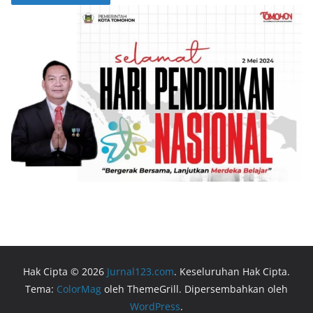
Hak Cipta © 2026
Jurnal123.com
. Keseluruhan Hak Cipta.
Tema:
ColorMag
oleh ThemeGrill. Dipersembahkan oleh
WordPress
.