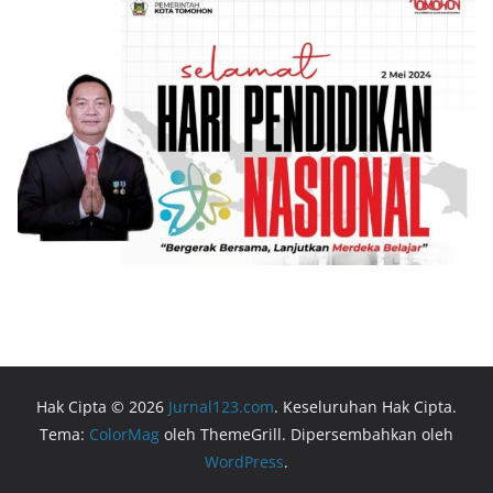
Hak Cipta © 2026
Jurnal123.com
. Keseluruhan Hak Cipta.
Tema:
ColorMag
oleh ThemeGrill. Dipersembahkan oleh
WordPress
.