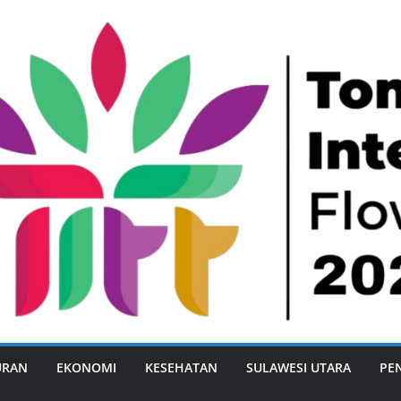
URAN
EKONOMI
KESEHATAN
SULAWESI UTARA
PE