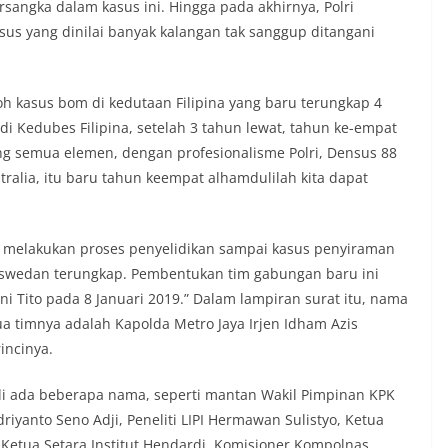
rsangka dalam kasus ini. Hingga pada akhirnya, Polri
s yang dinilai banyak kalangan tak sanggup ditangani
h kasus bom di kedutaan Filipina yang baru terungkap 4
di Kedubes Filipina, setelah 3 tahun lewat, tahun ke-empat
g semua elemen, dengan profesionalisme Polri, Densus 88
ralia, itu baru tahun keempat alhamdulilah kita dapat
rus melakukan proses penyelidikan sampai kasus penyiraman
Baswedan terungkap. Pembentukan tim gabungan baru ini
i Tito pada 8 Januari 2019.” Dalam lampiran surat itu, nama
ua timnya adalah Kapolda Metro Jaya Irjen Idham Azis
rincinya.
li ada beberapa nama, seperti mantan Wakil Pimpinan KPK
riyanto Seno Adji, Peneliti LIPI Hermawan Sulistyo, Ketua
 Ketua Setara Institut Hendardi, Komisioner Kompolnas