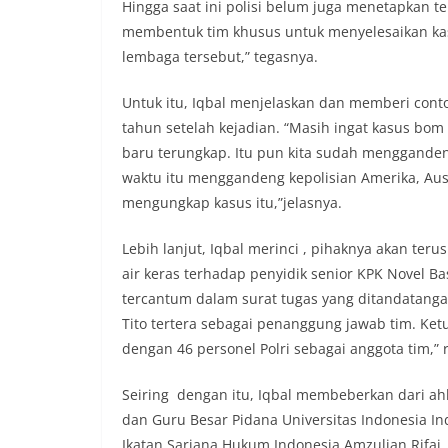
Hingga saat ini polisi belum juga menetapkan te
membentuk tim khusus untuk menyelesaikan kasu
lembaga tersebut,” tegasnya.
Untuk itu, Iqbal menjelaskan dan memberi conto
tahun setelah kejadian. “Masih ingat kasus bom 
baru terungkap. Itu pun kita sudah mengganden
waktu itu menggandeng kepolisian Amerika, Aust
mengungkap kasus itu,”jelasnya.
Lebih lanjut, Iqbal merinci , pihaknya akan te
air keras terhadap penyidik senior KPK Novel 
tercantum dalam surat tugas yang ditandatangan
Tito tertera sebagai penanggung jawab tim. Ket
dengan 46 personel Polri sebagai anggota tim,” 
Seiring dengan itu, Iqbal membeberkan dari ah
dan Guru Besar Pidana Universitas Indonesia Ind
Ikatan Sarjana Hukum Indonesia Amzulian Rifai,