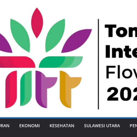
URAN
EKONOMI
KESEHATAN
SULAWESI UTARA
PE