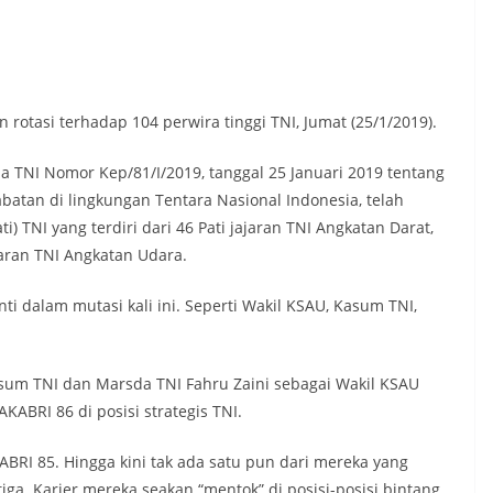
rotasi terhadap 104 perwira tinggi TNI, Jumat (25/1/2019).
a TNI Nomor Kep/81/I/2019, tanggal 25 Januari 2019 tentang
atan di lingkungan Tentara Nasional Indonesia, telah
i) TNI yang terdiri dari 46 Pati jajaran TNI Angkatan Darat,
ajaran TNI Angkatan Udara.
nti dalam mutasi kali ini. Seperti Wakil KSAU, Kasum TNI,
sum TNI dan Marsda TNI Fahru Zaini sebagai Wakil KSAU
ABRI 86 di posisi strategis TNI.
BRI 85. Hingga kini tak ada satu pun dari mereka yang
ga. Karier mereka seakan “mentok” di posisi-posisi bintang