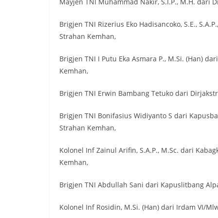
Mayjen TNI Muhammad Nakir, S.I.P., M.H. dari 
Brigjen TNI Rizerius Eko Hadisancoko, S.E., S.A.P
Strahan Kemhan,
Brigjen TNI I Putu Eka Asmara P., M.Si. (Han) d
Kemhan,
Brigjen TNI Erwin Bambang Tetuko dari Dirjaks
Brigjen TNI Bonifasius Widiyanto S dari Kapusb
Strahan Kemhan,
Kolonel Inf Zainul Arifin, S.A.P., M.Sc. dari K
Kemhan,
Brigjen TNI Abdullah Sani dari Kapuslitbang A
Kolonel Inf Rosidin, M.Si. (Han) dari Irdam VI/