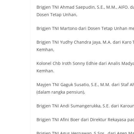
Brigjen TNI Ahmad Saepudin, S.E., M.M., AIFO.
Dosen Tetap Unhan,
Brigjen TNI Martono dari Dosen Tetap Unhan m
Brigjen TNI Yudhy Chandra Jaya, M.A. dari Karo
Kemhan,
Kolonel Chb Iroth Sonny Edhie dari Analis Mady
Kemhan.
Mayjen TNI Gaguk Susatio, S.E., M.M. dari Staf A
(dalam rangka pensiun),
Brigjen TNI Andi Sumangerukka, S.E. dari Karoum 
Brigjen TNI Afini Boer dari Direktur Rekayasa pa
Brigjen TNI Agus Hernawan, S.Sos., dari Agen Ma