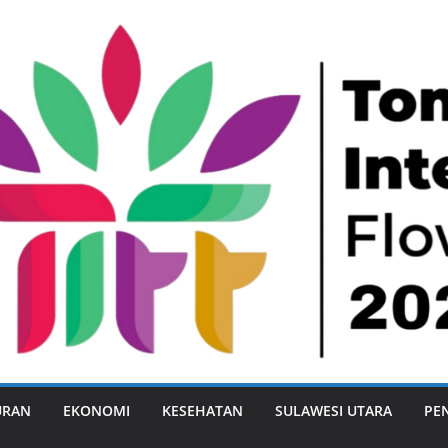
URAN
EKONOMI
KESEHATAN
SULAWESI UTARA
PE