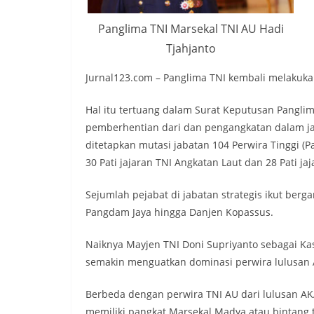
Panglima TNI Marsekal TNI AU Hadi
Tjahjanto
Jurnal123.com – Panglima TNI kembali melakukan 
Hal itu tertuang dalam Surat Keputusan Panglim
pemberhentian dari dan pengangkatan dalam jab
ditetapkan mutasi jabatan 104 Perwira Tinggi (Pat
30 Pati jajaran TNI Angkatan Laut dan 28 Pati j
Sejumlah pejabat di jabatan strategis ikut berga
Pangdam Jaya hingga Danjen Kopassus.
Naiknya Mayjen TNI Doni Supriyanto sebagai Ka
semakin menguatkan dominasi perwira lulusan AK
Berbeda dengan perwira TNI AU dari lulusan AKA
memiliki pangkat Marsekal Madya atau bintang ti