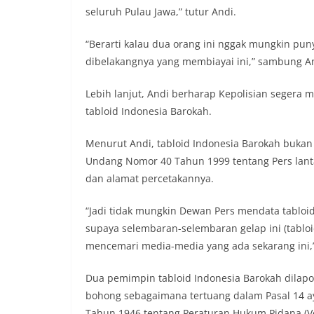
seluruh Pulau Jawa,” tutur Andi.
“Berarti kalau dua orang ini nggak mungkin punya
dibelakangnya yang membiayai ini,” sambung A
Lebih lanjut, Andi berharap Kepolisian segera m
tabloid Indonesia Barokah.
Menurut Andi, tabloid Indonesia Barokah buka
Undang Nomor 40 Tahun 1999 tentang Pers lan
dan alamat percetakannya.
“Jadi tidak mungkin Dewan Pers mendata tabloi
supaya selembaran-selembaran gelap ini (tabloi
mencemari media-media yang ada sekarang ini,”
Dua pemimpin tabloid Indonesia Barokah dilap
bohong sebagaimana tertuang dalam Pasal 14 ay
Tahun 1946 tentang Peraturan Hukum Pidana.(V