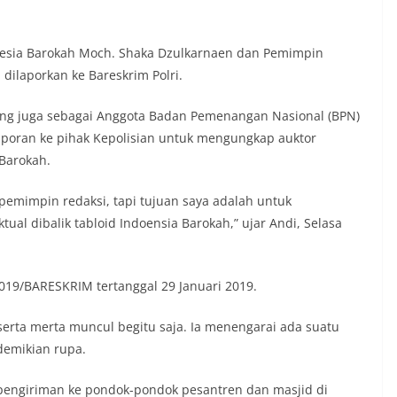
esia Barokah Moch. Shaka Dzulkarnaen dan Pemimpin
dilaporkan ke Bareskrim Polri.
yang juga sebagai Anggota Badan Pemenangan Nasional (BPN)
poran ke pihak Kepolisian untuk mengungkap auktor
 Barokah.
pemimpin redaksi, tapi tujuan saya adalah untuk
al dibalik tabloid Indoensia Barokah,” ujar Andi, Selasa
019/BARESKRIM tertanggal 29 Januari 2019.
serta merta muncul begitu saja. Ia menengarai ada suatu
demikian rupa.
k pengiriman ke pondok-pondok pesantren dan masjid di