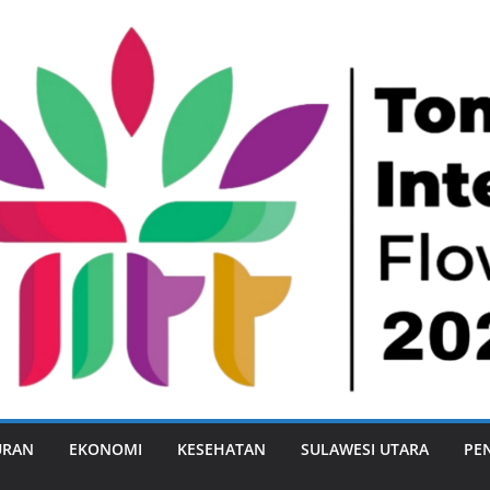
URAN
EKONOMI
KESEHATAN
SULAWESI UTARA
PE