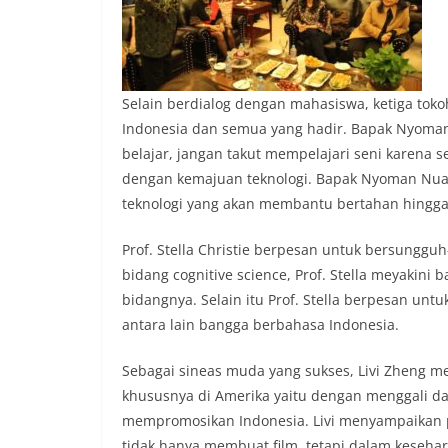
Selain berdialog dengan mahasiswa, ketiga toko
Indonesia dan semua yang hadir. Bapak Nyoman
belajar, jangan takut mempelajari seni karena s
dengan kemajuan teknologi. Bapak Nyoman Nu
teknologi yang akan membantu bertahan hingg
Prof. Stella Christie berpesan untuk bersunggu
bidang cognitive science, Prof. Stella meyak
bidangnya. Selain itu Prof. Stella berpesan un
antara lain bangga berbahasa Indonesia.
Sebagai sineas muda yang sukses, Livi Zheng me
khususnya di Amerika yaitu dengan menggali d
mempromosikan Indonesia. Livi menyampaikan p
tidak hanya membuat film, tetapi dalam kesehar