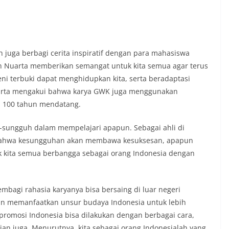
h juga berbagi cerita inspiratif dengan para mahasiswa
 Nuarta memberikan semangat untuk kita semua agar terus
eni terbuki dapat menghidupkan kita, serta beradaptasi
arta mengakui bahwa karya GWK juga menggunakan
a 100 tahun mendatang.
h-sungguh dalam mempelajari apapun. Sebagai ahli di
ini bahwa kesungguhan akan membawa kesuksesan, apapun
tuk kita semua berbangga sebagai orang Indonesia dengan
mbagi rahasia karyanya bisa bersaing di luar negeri
an memanfaatkan unsur budaya Indonesia untuk lebih
romosi Indonesia bisa dilakukan dengan berbagai cara,
ian juga. Menurutnya, kita sebagai orang Indonesialah yang