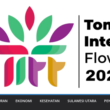
URAN
EKONOMI
KESEHATAN
SULAWESI UTARA
PE