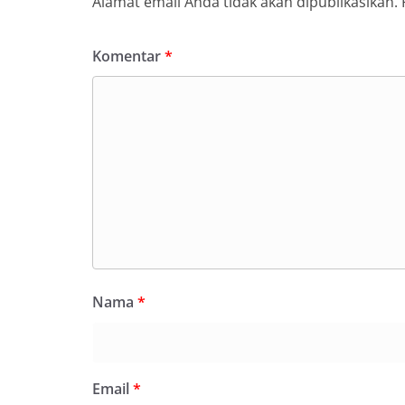
Alamat email Anda tidak akan dipublikasikan.
Komentar
*
Nama
*
Email
*