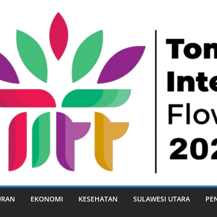
URAN
EKONOMI
KESEHATAN
SULAWESI UTARA
PE