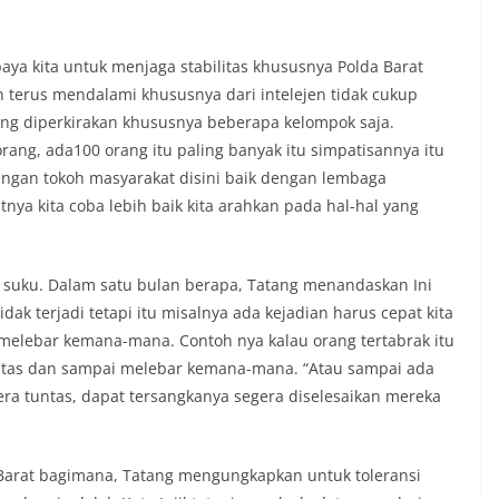
paya kita untuk menjaga stabilitas khususnya Polda Barat
 terus mendalami khususnya dari intelejen tidak cukup
yang diperkirakan khususnya beberapa kelompok saja.
rang, ada100 orang itu paling banyak itu simpatisannya itu
engan tokoh masyarakat disini baik dengan lembaga
nya kita coba lebih baik kita arahkan pada hal-hal yang
 suku. Dalam satu bulan berapa, Tatang menandaskan Ini
idak terjadi tetapi itu misalnya ada kejadian harus cepat kita
ak melebar kemana-mana. Contoh nya kalau orang tertabrak itu
ntas dan sampai melebar kemana-mana. “Atau sampai ada
era tuntas, dapat tersangkanya segera diselesaikan mereka
 Barat bagimana, Tatang mengungkapkan untuk toleransi