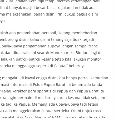
ukuari adalah Kota Injil tetapi mereka kedatangan dari
lihat banyak masjid besar-besar dijalan dan tidak ada
a melaksanakan ibadah disini. “Ini cukup bagus disini
nya.
apakah ada penambahan personil, Tatang membeberkan
emborong disini kalau disini tenang saja tidak terjadi
 upaya-upaya pengamanan supaya jangan sampai trans
ak dan didaerah sini searah Manukuari ke Binduni lagi di
akukan patroli-patroli kesana tetap kita lakukan monitor
 mereka mengganggu seperti di Papua,”.bebernya.
ng mengakui di kawal engga disinj kita hanya patroli kemudian
ormasi-informasi di Polda Papua Barat ini belum ada tanda-
Kalau karakter para sparatis di Papua dan Papua Barat itu
ereka ingin bermain di medsos ,ya arah kesana tidak setajam
 ke tadi ke Papua. Memang ada upaya-upaya tadi tetapi
Tidak ada menggelorakan Papua Merdeka. Disini unjuk rasa
asalah Hak Asasi Manusia( HAM). Itu saja tetapi tidak ada