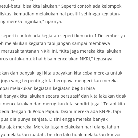
tul-betul bisa kita lakukan.” Seperti contoh ada kelompok
rdiskusi kemudian melakukan hal positif sehingga kegiatan-
ang mereka inginkan,” ujarnya.
n seperti contoh ada kegiatan seperti kemarin 1 Desember ya
leh melakukan kegiatan tapi jangan sampai membawa-
erusak tantanan NKRI ini. “Kita jaga mereka kita lakukan
us untuk-untuk hal bisa mencelakan NKRI,” tegasnya.
yakan dan banyak lagi kita upayakan kita coba mereka untuk
 juga yang terpenting kita berupaya mengecilkan mereka.
mpai melakukan kegiatan-kegiatan begitu bisa
 banyak kita lakukan secara persuasif dan kita lakukan tidak
a mencelakakan dan merugikan kita sendiri juga.” Tetapi kita
rbeda dengan di Polda Papua. Disini mereka ada KNPB, tapi
Papua dia punya senjata. Disini engga mereka banyak
kita ajak mereka. Mereka juga melakukan hari ulang tahun
ya melakukan ibadah, berdoa lalu tidak melakukan konvoi