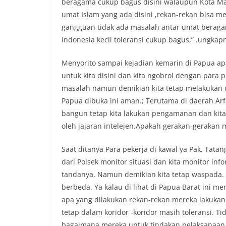
beragama cukup bagus disini walaupun Kota Man
umat Islam yang ada disini ,rekan-rekan bisa me
gangguan tidak ada masalah antar umat beragam
indonesia kecil toleransi cukup bagus,” .ungkap
Menyorito sampai kejadian kemarin di Papua 
untuk kita disini dan kita ngobrol dengan para p
masalah namun demikian kita tetap melakukan
Papua dibuka ini aman.; Terutama di daerah Arf
bangun tetap kita lakukan pengamanan dan kita l
oleh jajaran intelejen.Apakah gerakan-gerakan
Saat ditanya Para pekerja di kawal ya Pak, Tata
dari Polsek monitor situasi dan kita monitor inf
tandanya. Namun demikian kita tetap waspada. “
berbeda. Ya kalau di lihat di Papua Barat ini m
apa yang dilakukan rekan-rekan mereka lakukan
tetap dalam koridor -koridor masih toleransi. 
bagaimana mereka untuk tindakan pelaksanaan m