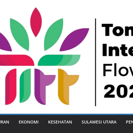
URAN
EKONOMI
KESEHATAN
SULAWESI UTARA
PE