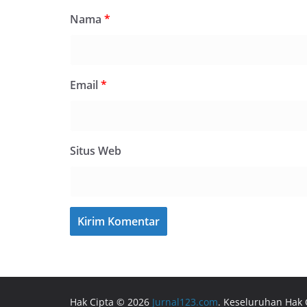
Nama
*
Email
*
Situs Web
Hak Cipta © 2026
Jurnal123.com
. Keseluruhan Hak 