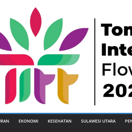
URAN
EKONOMI
KESEHATAN
SULAWESI UTARA
PE