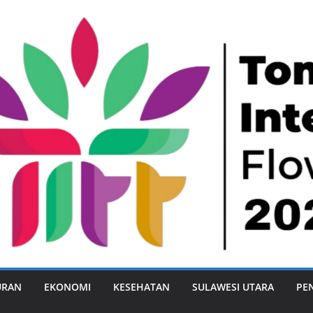
URAN
EKONOMI
KESEHATAN
SULAWESI UTARA
PE