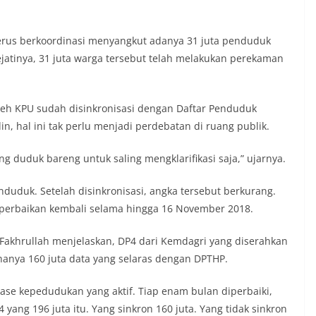
erus berkoordinasi menyangkut adanya 31 juta penduduk
ejatinya, 31 juta warga tersebut telah melakukan perekaman
 oleh KPU sudah disinkronisasi dengan Daftar Penduduk
in, hal ini tak perlu menjadi perdebatan di ruang publik.
ng duduk bareng untuk saling mengklarifikasi saja,” ujarnya.
nduduk. Setelah disinkronisasi, angka tersebut berkurang.
perbaikan kembali selama hingga 16 November 2018.
 Fakhrullah menjelaskan, DP4 dari Kemdagri yang diserahkan
hanya 160 juta data yang selaras dengan DPTHP.
base kepedudukan yang aktif. Tiap enam bulan diperbaiki,
ng 196 juta itu. Yang sinkron 160 juta. Yang tidak sinkron