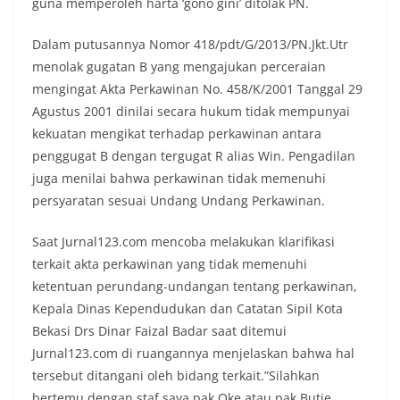
guna memperoleh harta ‘gono gini’ ditolak PN.
Dalam putusannya Nomor 418/pdt/G/2013/PN.Jkt.Utr
menolak gugatan B yang mengajukan perceraian
mengingat Akta Perkawinan No. 458/K/2001 Tanggal 29
Agustus 2001 dinilai secara hukum tidak mempunyai
kekuatan mengikat terhadap perkawinan antara
penggugat B dengan tergugat R alias Win. Pengadilan
juga menilai bahwa perkawinan tidak memenuhi
persyaratan sesuai Undang Undang Perkawinan.
Saat Jurnal123.com mencoba melakukan klarifikasi
terkait akta perkawinan yang tidak memenuhi
ketentuan perundang-undangan tentang perkawinan,
Kepala Dinas Kependudukan dan Catatan Sipil Kota
Bekasi Drs Dinar Faizal Badar saat ditemui
Jurnal123.com di ruangannya menjelaskan bahwa hal
tersebut ditangani oleh bidang terkait.”Silahkan
bertemu dengan staf saya pak Oke atau pak Butje