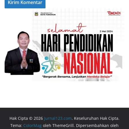
Hak Cipta © 2026
Jurnal123.com
. Keseluruhan Hak Cipta.
Tema:
ColorMag
oleh ThemeGrill. Dipersembahkan oleh