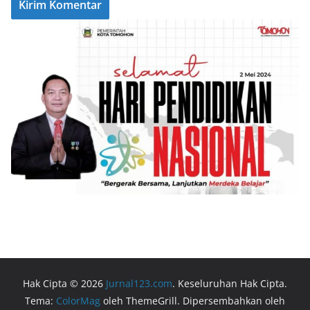
Hak Cipta © 2026
Jurnal123.com
. Keseluruhan Hak Cipta.
Tema:
ColorMag
oleh ThemeGrill. Dipersembahkan oleh