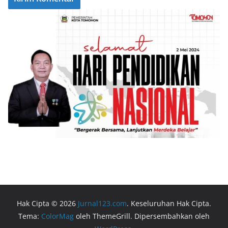
Hak Cipta © 2026
Jurnal123.com
. Keseluruhan Hak Cipta.
Tema:
ColorMag
oleh ThemeGrill. Dipersembahkan oleh