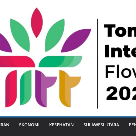
URAN
EKONOMI
KESEHATAN
SULAWESI UTARA
PE