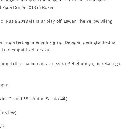
 Piala Dunia 2018 di Rusia.
i Rusia 2018 via jalur play-off. Lawan The Yellow Viking
ona Eropa terbagi menjadi 9 grup. Delapan peringkat kedua
tkan empat tiket tersisa.
 tampil di turnamen antar-negara. Sebelumnya, mereka juga
ropa:
ier Giroud 33′ ; Anton Saroka 44′)
 Chochev)
′)