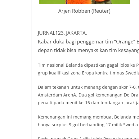
Arjen Robben (Reuter)
JURNAL123, JAKARTA.
Kabar duka bagi penggemar tim “Orange” B
depan tidak bisa menyaksikan tim kesayan
Tim nasional Belanda dipastikan gagal lolos k
grup kualifikasi zona Eropa kontra timnas Swedia
Dalam tekanan untuk menang dengan skor 7-0, 
Amsterdam ArenA. Dua gol kemenangan De Oranj
penalti pada menit ke-16 dan tendangan jarak j
Kemenangan ini memang membuat Belanda meny
hanya surplus 9 gol berbanding 17 milik Swedia
Posisi puncak Grup A diisi oleh Perancis yang