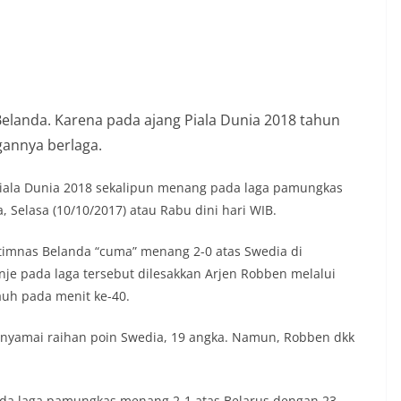
elanda. Karena pada ajang Piala Dunia 2018 tahun
gannya berlaga.
e Piala Dunia 2018 sekalipun menang pada laga pamungkas
, Selasa (10/10/2017) atau Rabu dini hari WIB.
timnas Belanda “cuma” menang 2-0 atas Swedia di
e pada laga tersebut dilesakkan Arjen Robben melalui
auh pada menit ke-40.
amai raihan poin Swedia, 19 angka. Namun, Robben dkk
.
 pada laga pamungkas menang 2-1 atas Belarus dengan 23