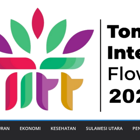
URAN
EKONOMI
KESEHATAN
SULAWESI UTARA
PE