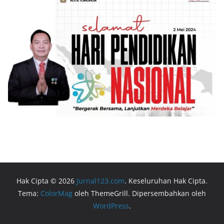
Hak Cipta © 2026
Jurnal123.com
. Keseluruhan Hak Cipta.
Tema:
ColorMag
oleh ThemeGrill. Dipersembahkan oleh
WordPress
.