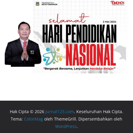
Hak Cipta © 2026
Jurnal123.com
. Keseluruhan Hak Cipta.
Tema:
ColorMag
oleh ThemeGrill. Dipersembahkan oleh
WordPress
.